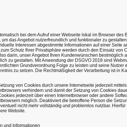
utomatisch bei dem Aufruf einer Webseite lokal im Browser des
 um das Angebot nutzerfreundlich und funktionaler zu gestalten
viduelle Interessen abgestimmte Informationen auf einer Seite 
 zum Schutz Ihrer Privatsphäre werden durch den Einsatz von C
also darin, unser Angebot Ihren Kundenwünschen bestmöglich 
ich zu gestalten. Mit Anwendung der DSGVO 2018 sind Webmaste
ffentlichten Grundverordnung Folge zu leisten und seine Nutzer
tnis zu setzen. Die Rechtmäßigkeit der Verarbeitung ist in Ka
etzung von Cookies durch unsere Internetseite jederzeit mittel
netbrowsers verhindern und damit der Setzung von Cookies dau
Cookies jederzeit über einen Internetbrowser oder andere Sof
netbrowsern möglich. Deaktiviert die betroffene Person die Set
 eventuell nicht mehr vollständig und problemlos nutzbar. Hierfü
sere Website.
n und Informationen