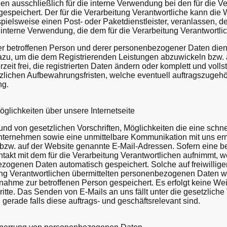
ausschließlich für die interne Verwendung bei den für die Ve
espeichert. Der für die Verarbeitung Verantwortliche kann die
ispielsweise einen Post- oder Paketdienstleister, veranlassen,
e interne Verwendung, die dem für die Verarbeitung Verantwortlic
 der betroffenen Person und derer personenbezogener Daten dien
azu, um die dem Registrierenden Leistungen abzuwickeln bzw. a
erzeit frei, die registrierten Daten ändern oder komplett und vol
tzlichen Aufbewahrungsfristen, welche eventuell auftragszugehör
ng.
lichkeiten über unsere Internetseite
rund von gesetzlichen Vorschriften, Möglichkeiten die eine schne
ernehmen sowie eine unmittelbare Kommunikation mit uns erm
bzw. auf der Website genannte E-Mail-Adressen. Sofern eine be
takt mit dem für die Verarbeitung Verantwortlichen aufnimmt, w
zogenen Daten automatisch gespeichert. Solche auf freiwilliger
ung Verantwortlichen übermittelten personenbezogenen Daten 
nahme zur betroffenen Person gespeichert. Es erfolgt keine We
te. Das Senden von E-Mails an uns fällt unter die gesetzliche 
rade falls diese auftrags- und geschäftsrelevant sind.