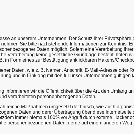
teresse an unserem Unternehmen. Der Schutz Ihrer Privatsphäre 
r nehmen Sie bitte nachstehende Informationen zur Kenntnis. E
sonenbezogener Daten möglich. Sofern eine Verarbeitung ihr
lche Verarbeitung keine gesetzliche Grundlage besteht, holen wir
. B. in Form eines zur Bestätigung anklickbaren Hakens/Checkb
ner Daten, wie z. B. Namen, Anschrift, E-Mail-Adresse oder R
nung und in Einklang mit den für unser Unternehmen gültigen 
 informieren wir die Öffentlichkeit über die Art, den Umfang 
 und verarbeiteten personenbezogenen Daten.
zahlreiche Maßnahmen umgesetzt (technisch, wie auch organisa
genen Daten und derer Übertragung über diese Internetseite s
trotzdem immer niemals 100% vor Angriff durch externe Hacker o
s alle personenbezogenen Daten, gerne auf einem anderen Weg 