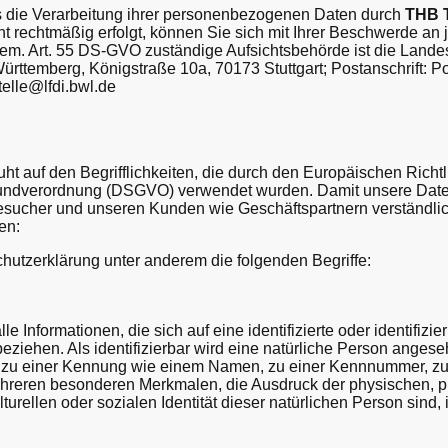
ss die Verarbeitung ihrer personenbezogenen Daten durch
THB 
ht rechtmäßig erfolgt, können Sie sich mit Ihrer Beschwerde an
m. Art. 55 DS-GVO zuständige Aufsichtsbehörde ist die Landes
ürttemberg, Königstraße 10a, 70173 Stuttgart; Postanschrift: Po
telle@lfdi.bwl.de
ht auf den Begrifflichkeiten, die durch den Europäischen Rich
undverordnung (DSGVO) verwendet wurden. Damit unsere Daten
Besucher und unseren Kunden wie Geschäftspartnern verständlich
en:
hutzerklärung unter anderem die folgenden Begriffe:
Informationen, die sich auf eine identifizierte oder identifizie
ziehen. Als identifizierbar wird eine natürliche Person angesehe
 zu einer Kennung wie einem Namen, zu einer Kennnummer, zu S
reren besonderen Merkmalen, die Ausdruck der physischen, ph
lturellen oder sozialen Identität dieser natürlichen Person sind, 