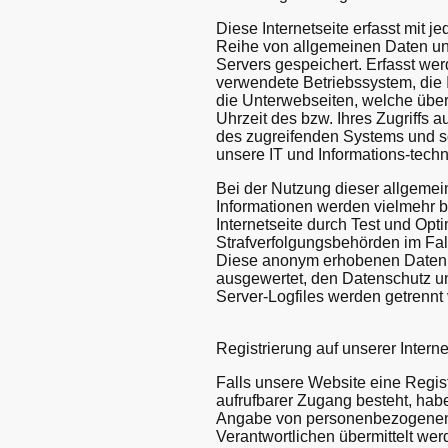
Diese Internetseite erfasst mit j
Reihe von allgemeinen Daten und
Servers gespeichert. Erfasst w
verwendete Betriebssystem, die I
die Unterwebseiten, welche über
Uhrzeit des bzw. Ihres Zugriffs a
des zugreifenden Systems und so
unsere IT und Informations-tech
Bei der Nutzung dieser allgemei
Informationen werden vielmehr ben
Internetseite durch Test und Opt
Strafverfolgungsbehörden im Fall
Diese anonym erhobenen Daten un
ausgewertet, den Datenschutz u
Server-Logfiles werden getrenn
Registrierung auf unserer Interne
Falls unsere Website eine Regis
aufrufbarer Zugang besteht, haben
Angabe von personenbezogenen D
Verantwortlichen übermittelt wer