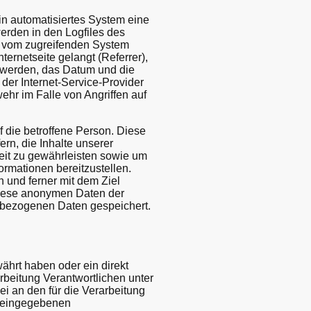
ein automatisiertes System eine
erden in den Logfiles des
s vom zugreifenden System
ternetseite gelangt (Referrer),
t werden, das Datum und die
 der Internet-Service-Provider
hr im Falle von Angriffen auf
 die betroffene Person. Diese
ern, die Inhalte unserer
keit zu gewährleisten sowie um
ormationen bereitzustellen.
 und ferner mit dem Ziel
Diese anonymen Daten der
nbezogenen Daten gespeichert.
ährt haben oder ein direkt
arbeitung Verantwortlichen unter
 an den für die Verarbeitung
ie eingegebenen