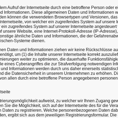
edem Aufruf der Internetseite durch eine betroffene Person oder 
 Informationen. Diese allgemeinen Daten und Informationen w
erden können die verwendeten Browsertypen und Versionen, da
nternetseite, von welcher ein zugreifendes System auf unsere In
 ein zugreifendes System auf unserer Internetseite angesteuer
uf unsere Website, eine Internet-Protokoll-Adresse (IP-Adresse),
nstige ähnliche Daten und Informationen, die der Gefahrenabwe
nischen-Systeme dienen.
nen Daten und Informationen ziehen wir keine Rückschlüsse auf
ötigt, um (1) die Inhalte unserer Internetseite korrekt auszulief
imierungen weiter zu optimieren, die dauerhafte Funktionsfähig
e eines Cyberangriffes die zur Strafverfolgung notwendigen Inf
d Informationen werden durch uns daher einerseits statistisch
nd die Datensicherheit in unserem Unternehmen zu erhöhen. 
t von allen durch eine betroffene Person angegebenen persone
tseite
trierungsmöglichkeit aufweist, zu welcher wir Ihnen Zugang gew
 Sie die Möglichkeit, sich auf der Internetseite des für die Ver
aten zu registrieren. Welche personenbezogenen Daten dabei
den, ergibt sich aus dem jeweiligen Registrierungsformular. D